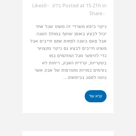
in
Posted at 15:21h
בלוג
0
Likes
Share
ניקוי כיסא משרדי זה משהו שכל אחד
יכול לבצע באופן שוטף במהלך השנה
אבל םעם בשנה לפחות אתם חייבים אבל
פשוט חייבים לבצע גם ניקוי מקצועי
כדי להיפטר מכל המזהמים כמו
בטקריות, קרדית האבק, ריחות לא
נעימים כמויות מטורפות של אבק אשר
נוטה לסםג בכיסאות...
קרא עוד