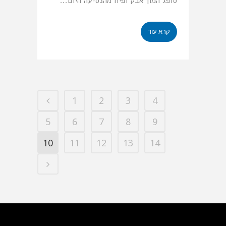
סופג המון אבק ופיח מהנסיעה היום...
קרא עוד
1
2
3
4
5
6
7
8
9
10
11
12
13
14