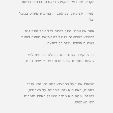
תקראו על בעל המקצוע ביקורות ברחבי הרשת.
תחקרו קצת על שם החברה בחיפוש פשוט בגוגל
וכו’.
אתר אינטרנט יכול להיות לכל אחד היום וגם
להופיע ראשונים בגוגל זה אפשרי מהיום להיום
בשיטת השלם עבור כל לחיצה…
כך שחקירה קטנה היא בהחלט הכרחית לפני
שאתם םותחים את ביתכם בפני אנשים זרים.
תשאלו את בעל המקצוע כמה זמן הוא עובד
בתחום, האם הוא נותן אחריות על העבודה,
באיזה שיטה הוא מנקה וכמובן באילו חומרים
הוא משתמש.