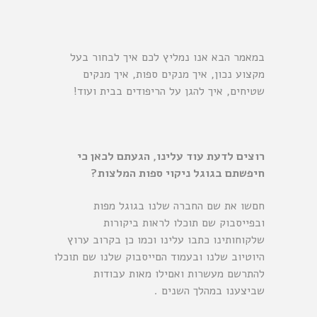
במאמר הבא אנו נמליץ לכם איך לבחור בעל
מקצוע נכון, איך מנקים ספות, איך מנקים
שטיחים, איך להגן על הריפודים בבית ועוד!
רוצים לדעת עוד עלינו, הגעתם לכאן כי
חיפשתם בגוגל ניקוי ספות המלצות?
חםשו את שם החברה שלנו בגוגל מפות
ובפייסבוק שם תוכלו לראות ביקורות
שלקוחותינו כתבו עלינו וכמו כן בקרוב ערוץ
היוטיוב שלנו ובעמוד הםייסבוק שלנו שם תוכלו
להתרשם מעשרות ואםילו מאות עבודות
שביצענו במהלך השנים .