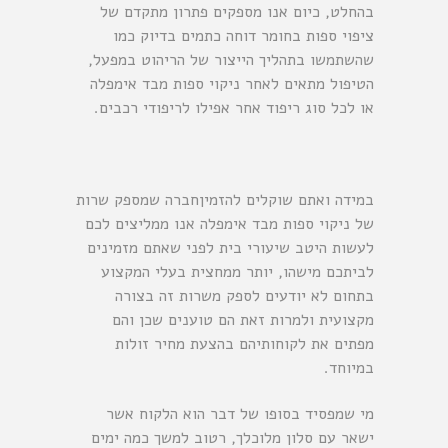
בהחלט, כיום אנו מספקים פתרון מתקדם של
ציפוי ספות בחומר דוחה
כתמים בדיוק כמו
שהשתמשו בתהליך הייצור של הריהוט במפעל,
הטיפול מתאים לאחר ניקוי ספות מבד אימפלה
או לכל סוג ריפוד אחר אפילו לריפודי רכבים.
במידה ואתם שוקלים להזמיןחברה שמספק שרות
של ניקוי ספות מבד אימפלה אנו ממליצים לכם
לעשות היטב שיעורי בית לפני שאתם מזמינים
לביתכם מישהו, יותר ממחצית בעלי המקצוע
בתחום לא יודעים לספק משרות זה בצורה
מקצועית ולמרות זאת הם טוענים שכן והם
מפתים את לקוחותיהם בהצעת מחיר זולות
במיוחד.
מי שמפסיד בסופו של דבר הוא הלקוח אשר
ישאר עם סלון מלוכלך, רטוב למשך כמה ימים