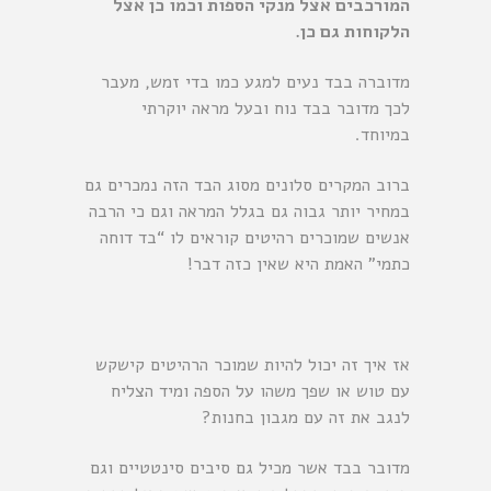
המורכבים אצל מנקי הספות וכמו כן אצל
הלקוחות גם כן.
מדוברה בבד נעים למגע כמו בדי זמש, מעבר
לכך מדובר בבד נוח ובעל מראה יוקרתי
במיוחד.
ברוב המקרים סלונים מסוג הבד הזה נמכרים גם
במחיר יותר גבוה גם בגלל המראה וגם כי הרבה
אנשים שמוכרים רהיטים קוראים לו “בד דוחה
כתמי” האמת היא שאין כזה דבר!
אז איך זה יכול להיות שמוכר הרהיטים קישקש
עם טוש או שפך משהו על הספה ומיד הצליח
לנגב את זה עם מגבון בחנות?
מדובר בבד אשר מכיל גם סיבים סינטטיים וגם